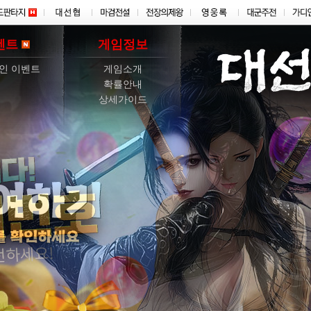
벤트
게임정보
인 이벤트
게임소개
확률안내
상세가이드