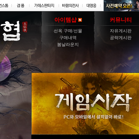
아이템샵
커뮤니티
선옥 구매/선물
자유게시판
구매내역
공략게시판
봄날라운지