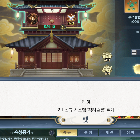
2. 펫
2.1
신규 시스템 '격려슬롯' 추가