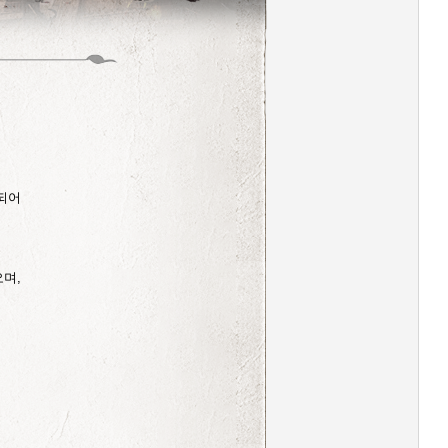
되어
며,